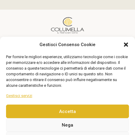
Gestisci Consenso Cookie
Un’alimentazione sana alla portata di tutti
Per fornire le migliori esperienze, utilizziamo tecnologie come i cookie
Seguici
per memorizzare e/o accedere alle informazioni del dispositivo. Il
consenso a queste tecnologie ci permetterà di elaborare dati come il
comportamento di navigazione o ID unici su questo sito. Non
acconsentire o ritirare il consenso può influire negativamente su
alcune caratteristiche e funzioni.
Gestisci servizi
Accetta
© 2026 Columella. Tutti i diritti riservati. Via degli Aranci
Nega
n. 75 – 04011 – Aprilia | P. Iva : 02970970592