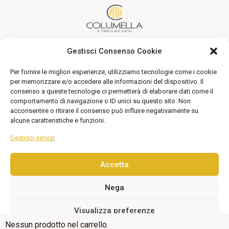
Gestisci Consenso Cookie
Un’alimentazione sana alla portata di tutti
Per fornire le migliori esperienze, utilizziamo tecnologie come i cookie
Seguici
per memorizzare e/o accedere alle informazioni del dispositivo. Il
consenso a queste tecnologie ci permetterà di elaborare dati come il
comportamento di navigazione o ID unici su questo sito. Non
acconsentire o ritirare il consenso può influire negativamente su
alcune caratteristiche e funzioni.
Gestisci servizi
Accetta
© 2026 Columella. Tutti i diritti riservati. Via degli Aranci
Nega
n. 75 – 04011 – Aprilia | P. Iva : 02970970592
Visualizza preferenze
Credits
•
Privacy
•
Cookies Policy
Nessun prodotto nel carrello.