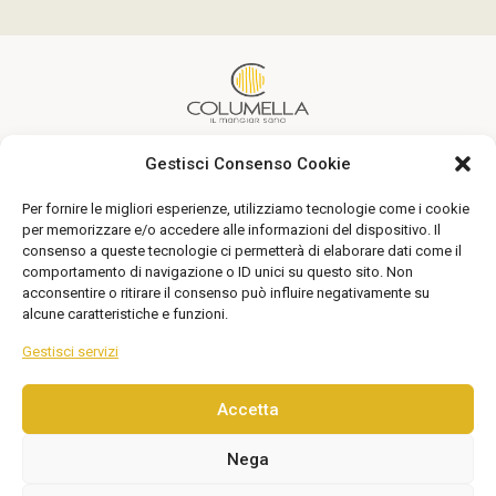
Gestisci Consenso Cookie
Un’alimentazione sana alla portata di tutti
Per fornire le migliori esperienze, utilizziamo tecnologie come i cookie
Seguici
per memorizzare e/o accedere alle informazioni del dispositivo. Il
consenso a queste tecnologie ci permetterà di elaborare dati come il
comportamento di navigazione o ID unici su questo sito. Non
acconsentire o ritirare il consenso può influire negativamente su
alcune caratteristiche e funzioni.
Gestisci servizi
Accetta
© 2026 Columella. Tutti i diritti riservati. Via degli Aranci
Nega
n. 75 – 04011 – Aprilia | P. Iva : 02970970592