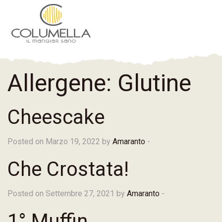
Allergene:
Glutine
Cheescake
Posted on Marzo 19, 2022 by
Amaranto
-
Che Crostata!
Posted on Settembre 27, 2021 by
Amaranto
-
1° Muffin